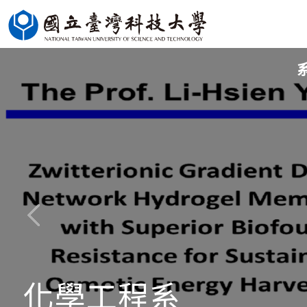
跳
到
主
要
內
容
區
化學工程系