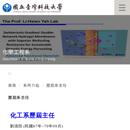
跳
到
主
要
內
容
區
化學工程系
Department of Chemical Engineering
:::
首頁
系所介紹
歷屆系主任
歷屆系主任
化工系歷屆主任
劉清田 (民國67年~70年09月)