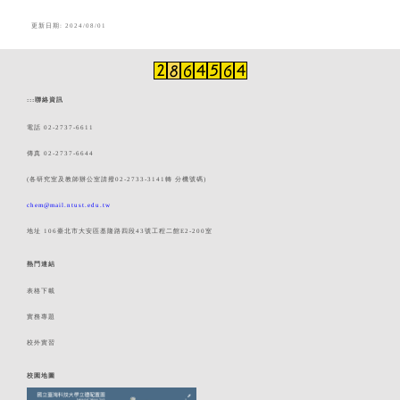
更新日期: 2024/08/01
:::
聯絡資訊
電話 02-2737-6611
傳真 02-2737-6644
(各研究室及教師辦公室請撥02-2733-3141轉 分機號碼)
chem@mail.ntust.edu.tw
地址 106臺北市大安區基隆路四段43號工程二館E2-200室
熱門連結
表格下載
實務專題
校外實習
校園地圖