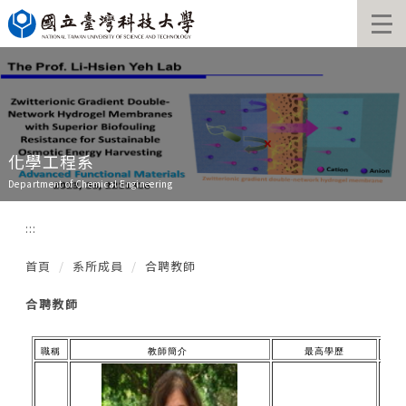
跳
到
主
要
內
容
區
化學工程系
Department of Chemical Engineering
:::
首頁
系所成員
合聘教師
合聘教師
職稱
教師簡介
最高學歷
1. Na