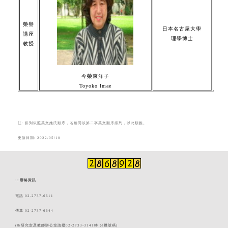
2. Po
3. En
榮譽
日本名古屋大學
4. Ph
講座
理學博士
教授
5. En
6. Po
7. In
今榮東洋子
Toyoko Imae
註: 排列依照英文姓氏順序，若相同以第二字英文順序排列，以此類推。
更新日期:
2022/05/10
:::
聯絡資訊
電話 02-2737-6611
傳真 02-2737-6644
(各研究室及教師辦公室請撥02-2733-3141轉 分機號碼)