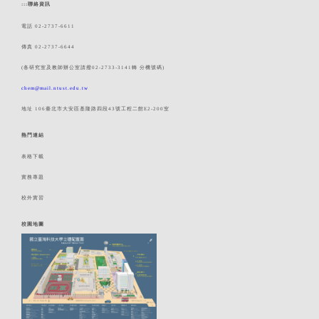
:::
聯絡資訊
電話 02-2737-6611
傳真 02-2737-6644
(各研究室及教師辦公室請撥02-2733-3141轉 分機號碼)
chem@mail.ntust.edu.tw
地址 106臺北市大安區基隆路四段43號工程二館E2-200室
熱門連結
表格下載
實務專題
校外實習
校園地圖