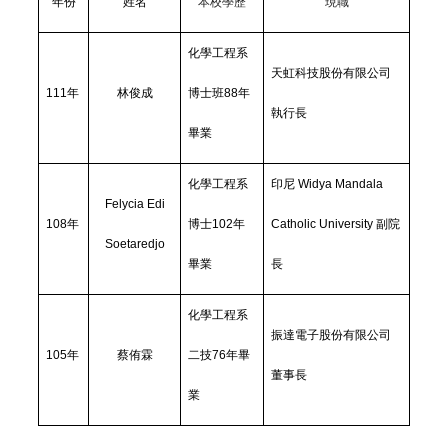
年份
姓名
本校學歷
現職
化學工程系
天虹科技股份有限公司
111
年
林俊成
博士班88年
執行長
畢業
化學工程系
印尼 Widya Mandala
Felycia Edi
108
年
博士102年
Catholic University 副院
Soetaredjo
畢業
長
化學工程系
振達電子股份有限公司
105
年
蔡侑霖
二技76年畢
董事長
業