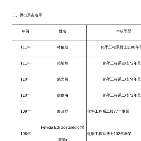
二
、傑出系友名單
年份
姓名
本校學歷
111
年
林俊成
化學工程系博士班88年
111
年
賴勝煌
化學工程系四技72年
110
年
施文昌
化學工程系二技74年
110
年
簡慶海
化學工程系二技72年
109
年
盧政群
化學工程系二技77年畢業
Felycia Edi Soetaredjo(
吳
108
年
化學工程系博士102年畢業
慧莉)