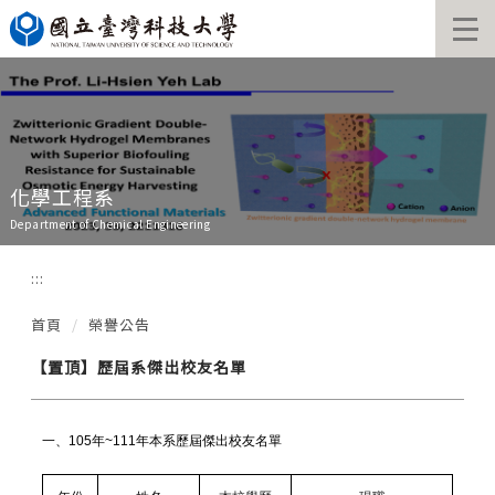
跳
到
主
要
內
容
區
化學工程系
Department of Chemical Engineering
:::
首頁
榮譽公告
【置頂】歷屆系傑出校友名單
一、
105年~111年本系歷屆傑出校友名單