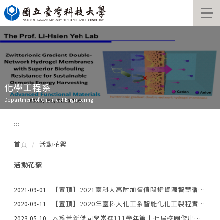
跳
到
主
要
內
容
區
化學工程系
Department of Chemical Engineering
:::
首頁
活動花絮
活動花絮
【置頂】2021臺科大高附加價值關鍵資源智慧循環經濟製程實作計畫成果短片
2021-09-01
【置頂】2020年臺科大化工系智能化化工製程實驗室介紹影片
2020-09-11
本系黃新傑同學當選111學年第十七屆校園傑出青年感言
2023-05-10