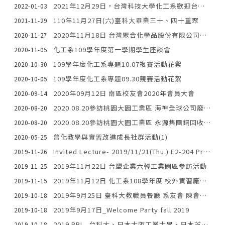
2021年12月29日，台灣科技大學化工系歡迎台中高工化工科組長、主任、王老師、與高三甲、乙兩班的同學蒞臨參觀。
2022-01-03
110年11月27日(六)臺科大畢業三十、四十重聚
2021-11-29
2020年11月18日 台灣聚合化學品股份有限公司參訪活動
2020-11-27
化工系109學年度第一學期學生座談會
2020-11-05
109學年度化工系專題10.07複賽活動花絮
2020-10-30
109學年度化工系專題09.30競賽活動花絮
2020-10-05
2020年09月12日 南區校友會2020年會員大會
2020-09-14
2020.08.20參訪桃園大園工業區 海神全球公司廢塑料無氧催化回收工廠
2020-08-20
2020.08.20參訪桃園大園工業區 永源集團銅回收再利用工廠
2020-08-20
普化教學與實習改進成長社群活動(1)
2020-05-25
Invited Lecture- 2019/11/21(Thu.) E2-204 Prof. RAJA SHUNMUGAM
2019-11-26
2019年11月22日 台塑企業六輕工業園區參訪活動
2019-11-25
2019年11月12日 化工系108學年度 校外實習廠商說明會
2019-11-15
2019年9月25日 臺科大教職員餐廳 系友會 陳會長文光 謝師晚宴
2019-10-18
2019年9月17日_Welcome Party fall 2019
2019-10-18
2019 PBL- 台科大、日本大阪工業大學、日本芝蒲工業大學、印尼UKWMS大學師生
2019-10-18