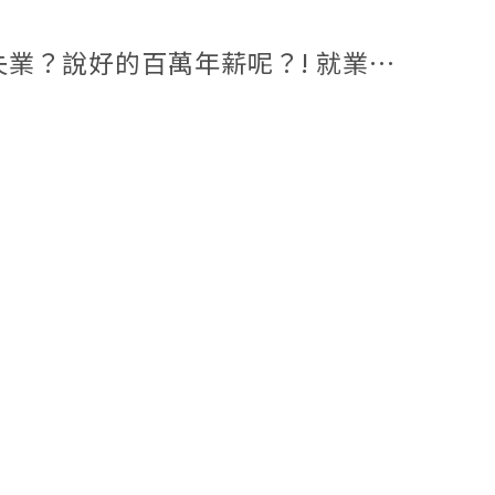
薪呢？! 就業革命：掌握高薪機遇的指南」】