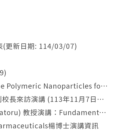
日期: 114/03/07)
9)
nforcement Speaker Dr. Chenchy Jeffrey Lin (林貞權)
3年11月7日下午13:30於IB-201會議室)
lectronic structures of 2D materials
m Pharmaceuticals楊博士演講資訊