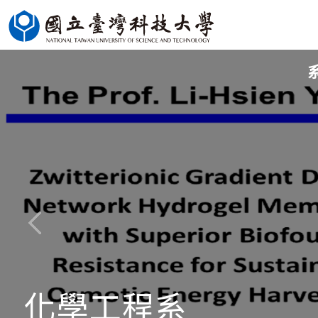
跳
到
主
要
內
容
區
化學工程系