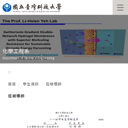
跳
到
主
要
內
容
區
化學工程系
Department of Chemical Engineering
:::
首頁
學生資訊
班級導師
班級導師