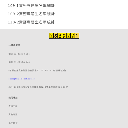
109-1實務專題生名單統計
109-2實務專題生名單統計
110-2實務專題生名單統計
:::
聯絡資訊
電話 02-2737-6611
傳真 02-2737-6644
(各研究室及教師辦公室請撥02-2733-3141轉 分機號碼)
chem@mail.ntust.edu.tw
地址 106臺北市大安區基隆路四段43號工程二館E2-200室
熱門連結
表格下載
實務專題
校外實習