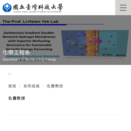
跳
到
主
要
內
容
區
化學工程系
Department of Chemical Engineering
:::
首頁
系所成員
名譽教授
名譽教授