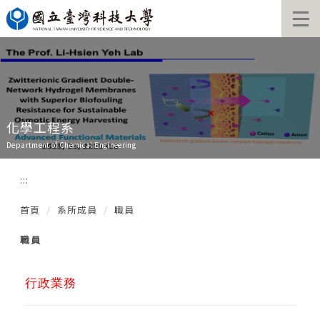
跳
到
主
要
內
容
區
化學工程系
Department of Chemical Engineering
:::
首頁
系所成員
職員
職員
行政業務