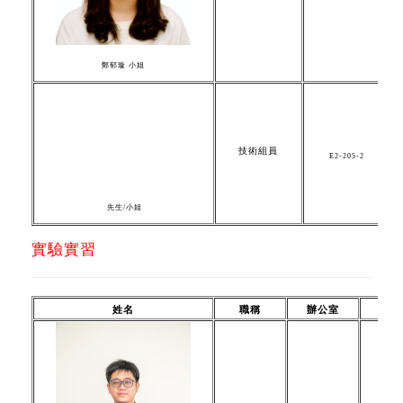
鄭郁璇 小姐
技術組員
E2-205-2
先生/小姐
實驗實習
姓名
職稱
辦公室