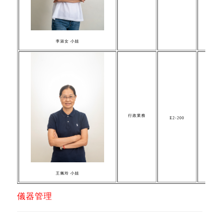
李淑女
小姐
行政業務
E2-200
pe
王佩玲
小姐
儀器管理