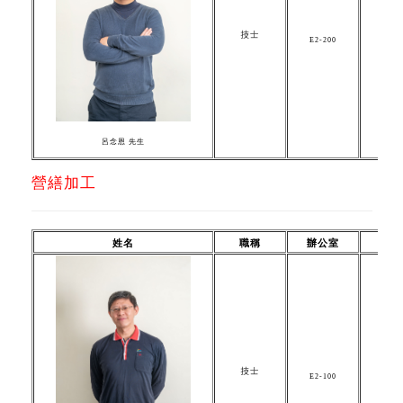
技士
E2-200
dowk
呂念恩 先生
營繕加工
姓名
職稱
辦公室
技士
E2-100
b
10