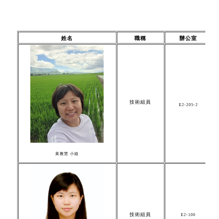
姓名
職稱
辦公室
技術組員
E2-205-2
黃雅慧 小姐
技術組員
E2-100