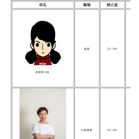
姓名
職稱
辦公室
組員
E2-200
yu
余頤柔
小姐
行政業務
E2-200
j