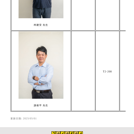
柯建安
先生
T2-208
pin5
謝俊平 先生
更新日期:
2025/05/01