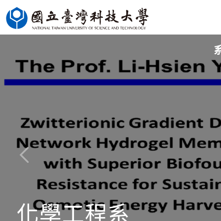
跳
到
主
要
內
容
區
化學工程系