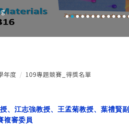
ng
9學年度
109專題競賽_得獎名單
授、江志強教授、王孟菊教授、葉禮賢
賽複審委員