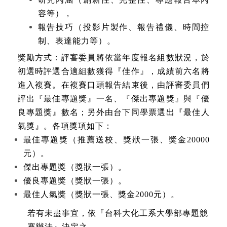
容等），
報告技巧（投影片製作、報告禮儀、時間控
制、表達能力等）。
獎勵方式：評審委員將依當年度報名組數狀況，於
初選時評選合適組數獲得『佳作』，成績前六名將
進入複賽。在複賽口頭報告結束後，由評審委員們
評出『最佳專題獎』一名、『傑出專題獎』與『優
良專題獎』數名；另外由台下同學票選出『最佳人
氣獎』。各項獎項如下：
最佳專題獎（推薦送校、獎狀一張、獎金
20000
元）。
傑出專題獎（獎狀一張）。
優良專題獎（獎狀一張）。
最佳人氣獎（獎狀一張、獎金
2000
元）。
若有未盡事宜，依『台科大化工系大學部專題競
賽辦法』決定之。