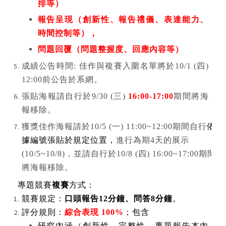
排等）
報告呈現（創新性、報告禮儀、表達能力、
時間控制等），
問題回覆（問題整握度、回應內容等）
成績公告時間
:
佳作與複賽入圍名單將於
10/1 (
四
)
12:00
前公告於系網。
張貼海報請自行於
9/30 (
三
)
16:00-17:00
期間將海
報移除。
獲獎佳作海報請於
10/5 (
一
) 11:00~12:00
期間自行
依
據編號張貼於規定位置，
進行為期
4
天的展示
(10/5~10/8)
，並請自行於
10/8 (
四
) 16:00~17:00
期間
將海報移除。
專題競賽
複賽
方式：
競賽規定：
口頭報告
12
分鐘、問答
8
分鐘
。
評分規則：
綜合表現
100%
；包含
研究內涵（創新性、完整性、專題報告本內