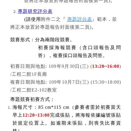
並將正本放置於專題報告封面後第一頁
)
。
專題研究評分表
(
請使用
附件二之『
專題評分表
』範本，並
將正本放置於專題報告封面後第二頁
)
。
競賽形式：分為兩階段競賽。
初賽採海報競賽（含口頭報告及問
答），複賽採口頭報告及問答。
初賽日期與地點
: 109
年
9
月
30
日
(
三
) (
13:20~16:00
)
/
工程二館
1F
長廊
複賽日期與地點
: 109
年
10
月
7
日
(
三
) (15:30~18:00)
/
工程二館
E2-102
教室
專題競賽初賽方式：
海報尺寸：
85 cm*115 cm
（參賽者需於初賽當天
早上
12:20~13:00
完成張貼，將海報依據編號張貼
於規定位置上。如逾期未張貼，則喪失比賽資
格）。