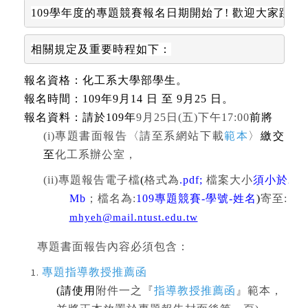
109
學年度的專題競賽報名日期開始了
! 
歡迎大家踴躍
相關規定
及重要時程如下：
報名資格：化工系大學部學生。
報名時間：
109
年
9
月
14
日
至
9
月
25
日。
報名資料：請於
109
年
9
月
25
日
(
五
)
下午
17:00
前將
(i)
專題書面報告〈請至系網站下載
範本
〉
繳交
至
化工系辦公室，
(ii)
專題報告電子檔
(
格式為
.pdf;
檔案大小
須小於
20
Mb
；檔名為
:
109
專題競賽
-
學號
-
姓名
)
寄至
:
mhyeh@mail.ntust.edu.tw
專題書面報告內容必須包含：
專題指導教授推薦函
(
請使用
附件一之『
指導教授推薦函
』範本，