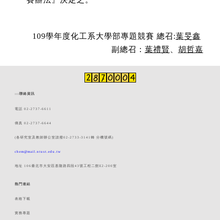
109
學年度化工系大學部專題競賽
總召
:
葉旻鑫
副總召：
葉禮賢
、
胡哲嘉
:::
聯絡資訊
電話 02-2737-6611
傳真 02-2737-6644
(各研究室及教師辦公室請撥02-2733-3141轉 分機號碼)
chem@mail.ntust.edu.tw
地址 106臺北市大安區基隆路四段43號工程二館E2-200室
熱門連結
表格下載
實務專題