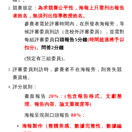
競賽規定：
為求競賽公平性，海報上只需列出報告
者姓名，無須列出指導教授姓名。
參賽者需於評審時間內，在所發表海報旁，等
候評審委員到訪（含校外評審委員），並需對
每組評審委員
口頭報告
5
分鐘
(
時間超過將予以
扣分
)
、問答
2
分鐘
(
預定有三組委員
)
。
評審委員到訪時，參賽者不在海報旁，則喪失競
賽資格。
評分規則：
書面報告
20%
:
(
包含報告格式、文獻整
理、報告內容、論文重複度等
)
海報呈現與口頭報告
80%
:
海報製作（整體美感、數據完整性、數據編