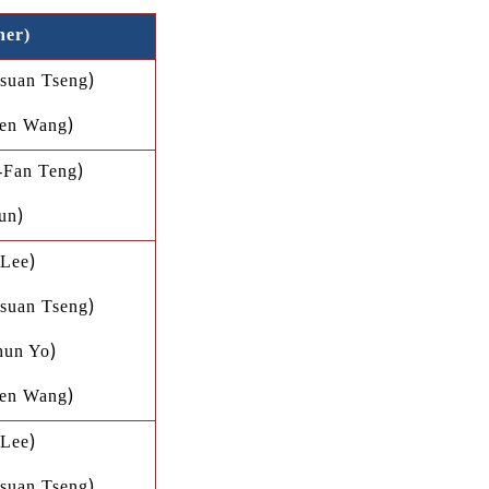
her)
)
suan Tseng
)
en Wang
)
-Fan Teng
)
un
)
 Lee
)
suan Tseng
)
hun Yo
)
en Wang
)
 Lee
)
suan Tseng