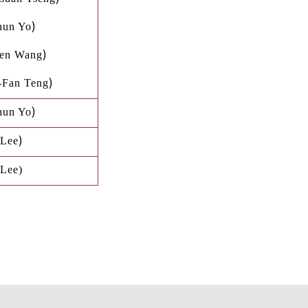
)
hun Yo
)
en Wang
)
-Fan Teng
)
hun Yo
)
 Lee
 Lee
)