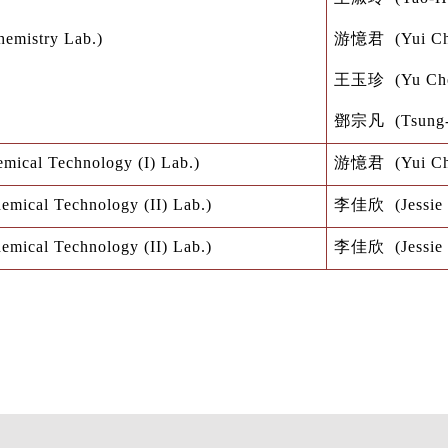
hemistry Lab.)
游憶君
(
Yui C
王玉珍
(Yu Ch
鄧宗凡
(
Tsung
emical Technology (I) Lab.)
游憶君
(
Yui C
emical Technology (II) Lab.)
李佳欣
(Jessie
emical Technology (II) Lab.)
李佳欣
(Jessie