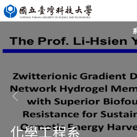
跳
到
主
要
內
容
區
化學工程系