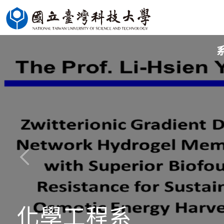
跳
到
主
要
內
容
區
化學工程系