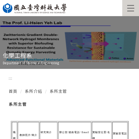
跳
到
主
要
內
容
區
化學工程系
Department of Chemical Engineering
:::
首頁
系所介紹
系所主管
系所主管
職
研究簡介
辦公室/連絡電話/ Email
實驗室位置/名
實驗室電話
教師照片/簡介
稱
稱