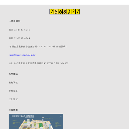
:::
聯絡資訊
電話 02-2737-6611
傳真 02-2737-6644
(各研究室及教師辦公室請撥02-2733-3141轉 分機號碼)
chem@mail.ntust.edu.tw
地址 106臺北市大安區基隆路四段43號工程二館E2-200室
熱門連結
表格下載
實務專題
校外實習
校園地圖