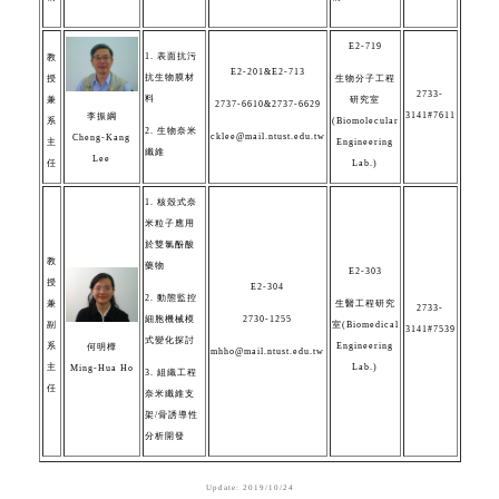
E2-719
1. 表面抗污
教
E2-201&E2-713
抗生物膜材
授
生物分子工程
2733-
料
兼
研究室
2737-6610&2737-6629
3141#7611
李振綱
系
(Biomolecular
2. 生物奈米
cklee@mail.ntust.edu.tw
Cheng-Kang
主
Engineering
纖維
Lee
任
Lab.)
1. 核殼式奈
米粒子應用
於雙氯酚酸
教
藥物
E2-303
授
E2-304
2. 動態監控
兼
生醫工程研究
2733-
細胞機械模
2730-1255
副
室(Biomedical
3141#7539
式變化探討
系
Engineering
何明樺
mhho@mail.ntust.edu.tw
主
Lab.)
Ming-Hua Ho
3. 組織工程
任
奈米纖維支
架/骨誘導性
分析開發
Update: 2019/10/24