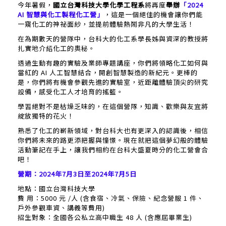
今年暑假，
國立台灣科技大學化學工程系
將再度
舉辦
「2024
AI 智慧與化工製程化工營」
，這是一個絕佳的機會讓你們能
一窺化工的神祕面紗，並提前體驗熱鬧非凡的大學生活！
在為期數天的營隊中，台科大的化工系學長姊與資深的教授將
扎實地介紹化工的奧秘。
透過生動有趣的實驗及業師專題講座，你們將領略化工如何與
當紅的 AI 人工智慧結合，開創智慧製造的新紀元。更棒的
是，你們將有機會參觀先進的實驗室，近距離體驗頂尖的研究
設備，感受化工人才培育的搖籃。
學習絕對不是枯燥乏味的，在這個營隊，知識、歡樂與友宜將
綻放獨特的花火！
熟悉了化工的嶄新領域，對台科大也有更深入的認識後，相信
你們將未來的路更添把握與憧憬。現在就把這個夢幻般的體驗
活動筆記在手上，讓我們相約在台科大盛夏時分的化工營會合
吧！
營期：2024年7月3日至2024年7月5日
地點：國立台灣科技大學
費 用：5000 元 /人 (含食宿、冷氣、保險、紀念營服 1 件、
戶外參觀車資、講義等費用)
招生對象：全國各公私立高中職生 48 人 (含應屆畢業生)