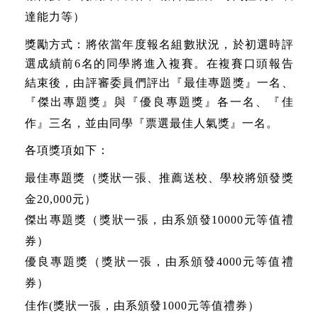
達能力等）
獎勵方式：將依當年度報名組數狀況，於初選時評
選成績前
6
名的同學將進入複賽。在複賽口頭報告
結束後，由評審委員們評出『最佳專題獎』一名、
『傑出專題獎』與『優良專題獎』各一名、『佳
作』三名，並由同學『票選最佳人氣獎』一名。
各項獎項如下：
最佳專題獎（獎狀一張、推薦送校、學校將頒發獎
金
20,000
元）
傑出專題獎（獎狀一張，由系頒發
10000
元等值禮
券）
優良專題獎（獎狀一張，由系頒發
4000
元等值禮
券）
佳作
(
獎狀一張，由系頒發
1000
元等值禮券）