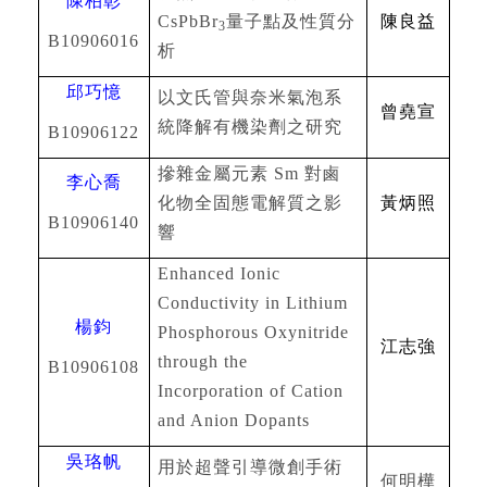
陳柏彰
CsPbBr
量子點及性質分
陳良益
3
B10906016
析
邱巧憶
以文氏管與奈米氣泡系
曾堯宣
統降解有機染劑之研究
B10906122
摻雜金屬元素
Sm
對鹵
李心喬
化物全固態電解質之影
黃炳照
B10906140
響
Enhanced Ionic
Conductivity in Lithium
楊鈞
Phosphorous Oxynitride
江志強
through the
B10906108
Incorporation of Cation
and Anion Dopants
吳珞帆
用於超聲引導微創手術
何明樺