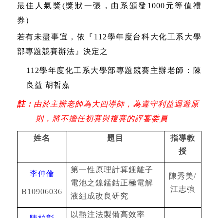
最佳人氣獎
(
獎狀一張，由系頒發
1000
元等值禮
券）
若有未盡事宜，依『
112
學年度台科大化工系大學
部專題競賽辦法』決定之
112
學年度化工系大學部專題競賽主辦老師：陳
良益
胡哲嘉
註：
由於主辦老師為大四導師，為遵守利益迴避原
則，將不擔任初賽與複賽的評審委員
姓名
題目
指導教
授
第一性原理計算鋰離子
李仲倫
陳秀美
/
電池之鎳錳鈷正極電解
江志強
B10906036
液組成改良研究
以熱注法製備高效率