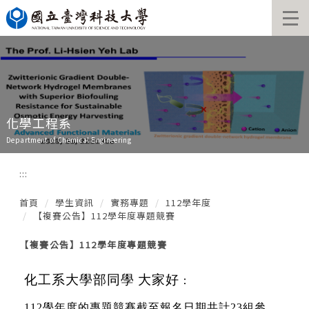
跳
到
主
要
內
容
區
化學工程系
Department of Chemical Engineering
:::
首頁
學生資訊
實務專題
112學年度
【複賽公告】112學年度專題競賽
【複賽公告】112學年度專題競賽
化工系大學部同學
大家好
：
112
學年度的專題競賽截至報名日期共計
23
組參