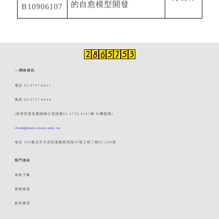
的自愈模型開發
B10906107
:::
聯絡資訊
電話 02-2737-6611
傳真 02-2737-6644
(各研究室及教師辦公室請撥02-2733-3141轉 分機號碼)
chem@mail.ntust.edu.tw
地址 106臺北市大安區基隆路四段43號工程二館E2-200室
熱門連結
表格下載
實務專題
校外實習