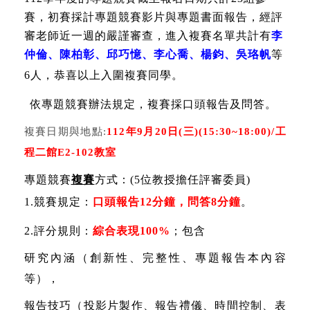
賽，初賽採計專題競賽影片與專題書面報告，經評
審老師近一週的嚴謹審查，進入複賽名單共計有
李
仲倫、陳柏彰、邱巧憶、李心喬、楊鈞、吳珞帆
等
6
人，恭喜以上入圍複賽同學。
依專題競賽辦法規定，複賽採口頭報告及問答。
複賽日期與地點
:
112
年
9
月
20
日
(
三
)(15:30~18:00)/
工
程二館
E2-102
教室
專題競賽
複賽
方式：
(5
位教授擔任評審委員
)
1.
競賽規定：
口頭報告
12
分鐘，問答8分鐘
。
2.
評分規則：
綜合表現
100%
；包含
研究內涵（創新性、完整性、專題報告本內容
等），
報告技巧（投影片製作、報告禮儀、時間控制、表