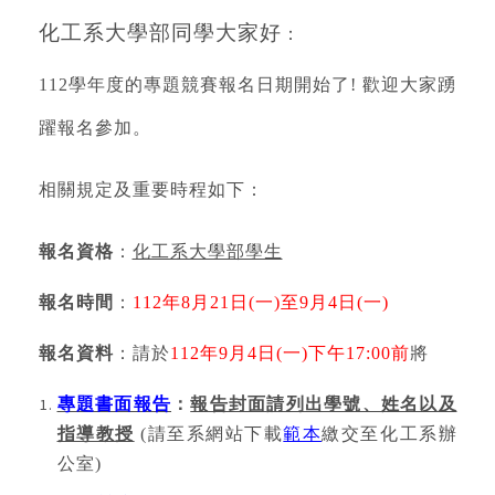
化工系大學部同學大家好
：
112
學年度的專題競賽報名日期開始了
!
歡迎大家踴
躍報名參加。
相關規定及重要時程如下：
報名資格
：
化工系大學部學生
報名時間
：
112
年
8
月
21
日
(
一
)
至
9
月
4
日
(
一
)
報名資料
：請於
112
年
9
月
4
日
(
一
)
下午
17:00
前
將
專題書面報告
：
報告封面
請列出學號、姓名以及
指導教授
(
請至系網站下載
範本
繳交至化工系辦
公室
)