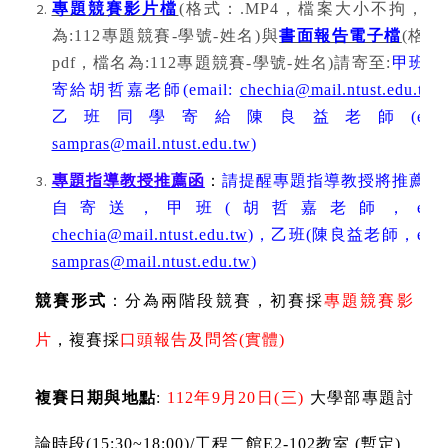
專題競賽影片檔
(
格式：
.MP4
，
檔案大小不拘，檔
為
:112
專題競賽
-
學號
-
姓名
)
與
書面報告電子檔
(
格式
pdf
，檔名為
:112
專題競賽
-
學號
-
姓名
)
請寄至
:
甲班同
寄給胡哲嘉老師
(email:
chechia@mail.ntust.edu.tw
)
乙班同學寄給陳良益老師
(emai
sampras@mail.ntust.edu.tw
)
專題指導教授推薦函
：
請提醒專題指導教授將推薦函
自寄送，
甲班
(
胡哲嘉老師，
emai
chechia@mail.ntust.edu.tw
)
，乙班
(
陳良益老師，
emai
sampras@mail.ntust.edu.tw
)
競賽形式
：分為兩階段競賽，初賽採
專題競賽影
片
，複賽採
口頭報告及問答
(
實體
)
複賽日期與地點
:
112
年
9
月
20
日
(
三
)
大學部專題討
論時段
(15:30~18:00)/
工程二館
E2-102
教室
(
暫定
)