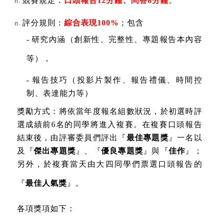
競賽規定：
口頭報告
12
分鐘、問答
8
分鐘
。
評分規則：
綜合表現
100%
；包含
-
研究內涵（創新性、完整性、專題報告本內容
等），
-
報告技巧（投影片製作、報告禮儀、時間控
制、表達能力等）
獎勵方式：將依當年度報名組數狀況，於初選時評
選成績前
6
名的同學將進入複賽。在複賽口頭報告
結束後，由評審委員們評出『
最佳專題獎
』一名以
及『
傑出專題獎
』、『
優良專題獎
』與『
佳作
』；
另外，於複賽當天由大四同學們票選口頭報告的
『
最佳人氣獎
』。
各項獎項如下：