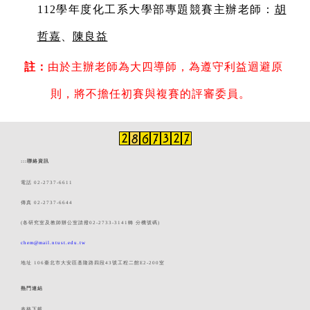
112
學年度化工系大學部專題競賽主辦老師：
胡
哲嘉
、
陳良益
註：
由於主辦老師為大四導師，為遵守利益迴避原
則，將不擔任初賽與複賽的評審委員。
:::
聯絡資訊
電話 02-2737-6611
傳真 02-2737-6644
(各研究室及教師辦公室請撥02-2733-3141轉 分機號碼)
chem@mail.ntust.edu.tw
地址 106臺北市大安區基隆路四段43號工程二館E2-200室
熱門連結
表格下載