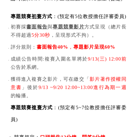
專題競賽
初賽
方式
：
(
預定有
5
位教授擔任評審委員
)
初賽採
書面報告
與
專題競賽影片
方式呈現（總片長
不得超過
5
分
30
秒
，呈現形式不拘）。
評分規則：
書面報告
40%
，
專題影片呈現
60%
成績公告時間
:
複賽入圍名單將於
9/13(
三
) 12:00
前
公告於系網。
獲得進入複賽之影片，可在繳交
「
影片著作授權同
意書
」
後於
9/13
~9/20 12:00~13:00
進行為期一週
的輪播。
專題競賽
複賽
方式
：
(
預定有
5~7
位教授擔任評審委
員
)