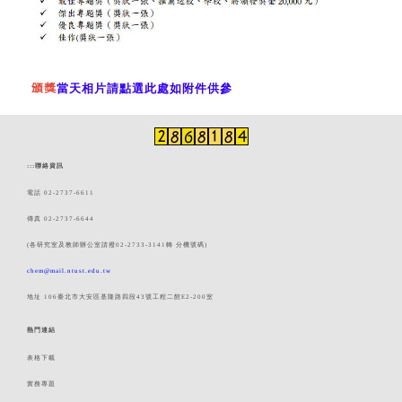
頒獎
當天相片請點選此處如附件供參
:::
聯絡資訊
電話 02-2737-6611
傳真 02-2737-6644
(各研究室及教師辦公室請撥02-2733-3141轉 分機號碼)
chem@mail.ntust.edu.tw
地址 106臺北市大安區基隆路四段43號工程二館E2-200室
熱門連結
表格下載
實務專題