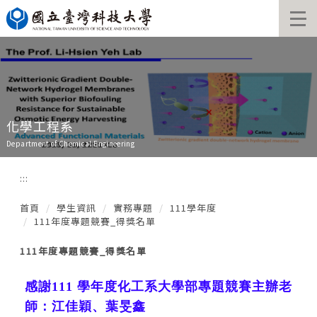
跳
到
主
要
內
容
區
化學工程系
Department of Chemical Engineering
:::
首頁
學生資訊
實務專題
111學年度
111年度專題競賽_得獎名單
111年度專題競賽_得獎名單
感謝111 學年度化工系大學部專題競賽主辦老
師：江佳穎、葉旻鑫