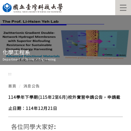
跳
到
主
要
內
容
區
化學工程系
Department of Chemical Engineering
:::
首頁
消息公告
114學年下學期(115年2至6月)校外實習申請公告，申請截
止日期：114年12月21日
各位同學大家好
: