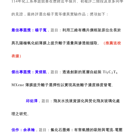
114
年化工系專題競賽在歷經近半個月、初複評二階段及眾多同學
的見證，最終評選出楊子寬等優異實驗作品；奬項如下：
最佳專題獎：
楊子寬
，題目：
利用三維有機共價框架原位生長於
異孔陽極氧化鋁薄膜上提升離子通量與滲透能擷取
。
（推薦送校
表揚）
傑出專題獎：
黃煜凱
，題目：
透過創新的逐層自組裝
Ti
C
T
3
2
x
MXene
薄膜提升離子選擇性以實現高效離子濃度梯度發電
、
邱佑澤
，題目：
飛灰水洗液資源化與焚化飛灰玻璃化處
理之研究
。
佳作：
余承翰
，題目：
氟化石墨烯：有害氣體的吸附與電流
-
電壓