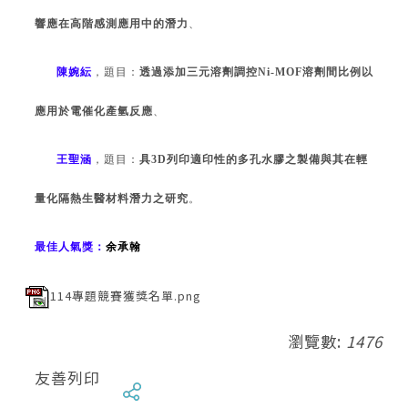
響應在高階感測應用中的潛力
、
陳婉紜
，題目：
透過添加三元溶劑調控
Ni-MOF
溶劑間比例以
應用於電催化產氫反應
、
王聖涵
，題目：
具
3D
列印適印性的多孔水膠之製備與其在輕
量化隔熱生醫材料潛力之研究
。
最佳人氣獎：
余承翰
114專題競賽獲獎名單.png
瀏覽數:
1476
友善列印