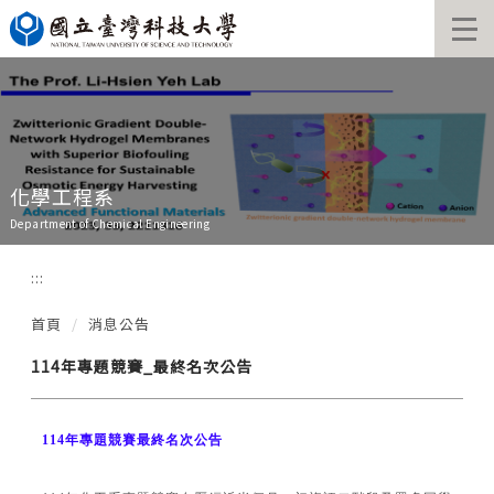
跳
到
主
要
內
容
區
化學工程系
Department of Chemical Engineering
:::
首頁
消息公告
114年專題競賽_最終名次公告
114
年專題競賽最終名次公告