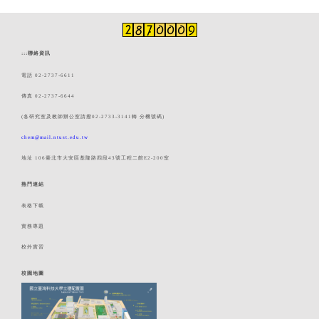
:::
聯絡資訊
電話 02-2737-6611
傳真 02-2737-6644
(各研究室及教師辦公室請撥02-2733-3141轉 分機號碼)
chem@mail.ntust.edu.tw
地址 106臺北市大安區基隆路四段43號工程二館E2-200室
熱門連結
表格下載
實務專題
校外實習
校園地圖