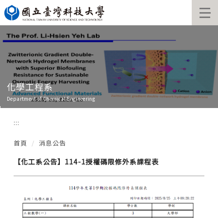
跳
到
主
要
內
容
區
化學工程系
Department of Chemical Engineering
:::
首頁
消息公告
【化工系公告】114-1授權碼限修外系課程表