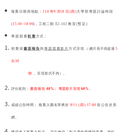
複賽日期與地點：
11
4
年
9
月
18
日
(
四
)
大學部專題討論時段
(
15:30~18:00
)
，
工程二館
E2-
102
教室
(
暫定
)
專題競賽
初賽
方式：
初賽採
書面報告
與
專題競賽影片
方式呈現
（
總片長不得超過
5
分
30
秒
， 呈現形式不拘
）
。
評分規則：
書面報告
40%
； 專題影片呈現
60
%
:
成績公告時間： 複賽入圍名單將於
9/11
(
四
)
17:00
前公告於系
網。