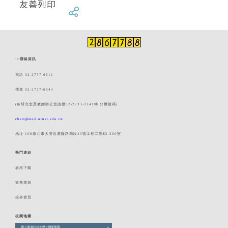
友善列印
:::
聯絡資訊
電話 02-2737-6611
傳真 02-2737-6644
(各研究室及教師辦公室請撥02-2733-3141轉 分機號碼)
chem@mail.ntust.edu.tw
地址 106臺北市大安區基隆路四段43號工程二館E2-200室
熱門連結
表格下載
實務專題
校外實習
校園地圖