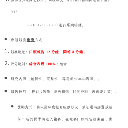
獲得進入複賽之影片， 可在繳交「影片著作授權同意書」後於
9/12
~9/18
12:00~13:00
進行系網輪播。
專題競賽
複賽
方式：
競賽規定：
口頭報告
12
分鐘、問答
8
分鐘
。
評分規則：
綜合表現
100%
；包含
研究內涵（創新性、完整性、專題報告本內容等
）
。
報告技巧
（
投影片製作、報告禮儀、時間控制、表達能力等
）
。
獎勵方式：將依當年度報名組數狀況，於初選時評選成績
前
6
名的
同學將進入複賽。在複賽口頭報告結束後，由