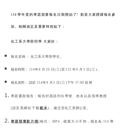
114
學年度的專題競賽報名日期開始了
!
歡迎大家踴躍報名參
加。相關規定及重要時程如下：
化工系大學部同學 大家好
：
報名資格： 化工系大學部學生。
報名時間：
11
4
年
8
月
20
日
(
三
)
至
113
年
9
月
3
日
(
三
)
。
報名資料： 請於
11
4
年
9
月
3
日
(
三
)
下午
17:00
前將
專題書面報告：報告封面請列出學號、姓名以及指導教授
(
請至系網
站下載
範本
)
， 繳交至化工系辦公室。
專題競賽影片檔
(
格式：
.MP4
，檔案大小不拘，檔名為
:11
4
專