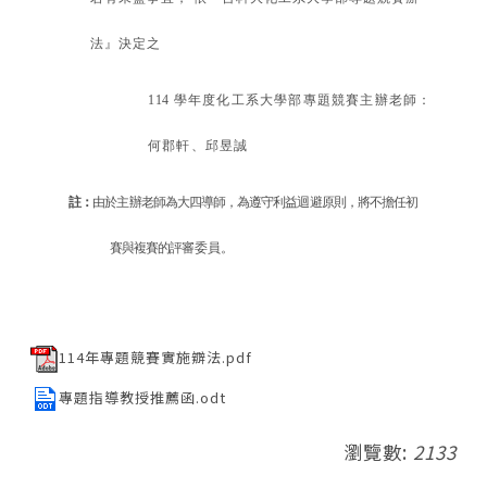
法』決定之
11
4
學年度化工系大學部專題競賽主辦老師：
何郡軒
、
邱昱誠
註：
由於主辦老師為大四導師，為遵守利益迴避原則，將不擔任初
賽與複賽的評
審委員。
114年專題競賽實施辧法.pdf
專題指導教授推薦函.odt
瀏覽數:
2133