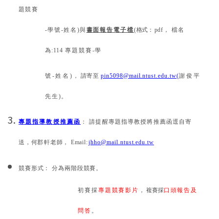
題競賽
-
學號
-
姓名
)
與
書面報告電子檔
(
格式：
pdf
， 檔名
為
:11
4
專題競賽
-
學
號
-
姓名
)
， 請寄至
pin5098@mail.ntust.edu.tw(
謝俊平
先生
)
。
專題指導教授推薦函
： 請提醒專題指導教授將推薦函逕自寄
送，
何
郡軒
老師，
Email
:
jhho@mail.ntust.edu.tw
競賽形式： 分為兩階段競賽。
初賽採
專題競賽影片
， 複賽採
口頭報告及
問答
。